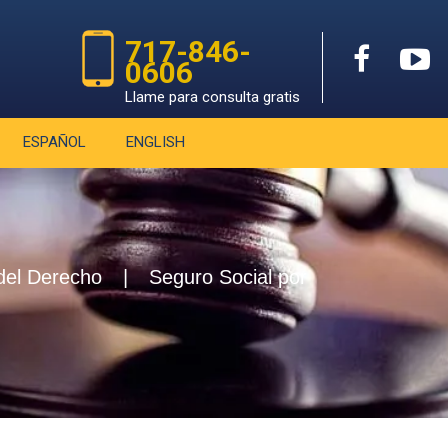
717-846-
0606
Llame para consulta gratis
ESPAÑOL
ENGLISH
el Derecho
|
Seguro Social por