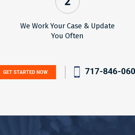
2
We Work Your Case & Update
You Often
717-846-06
GET STARTED NOW